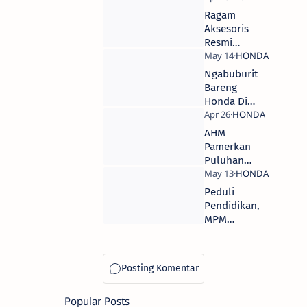
Honda
Honda
Ragam
CRF150L
Aksesoris
Resmi
Honda Vario
150 eSP
Ngabuburit
2019, Harga
Bareng
Mulai 50
Honda Di
Ribuan
Ramadhan
Fest Jember
AHM
2019, Banjir
Pamerkan
Diskon dan
Puluhan
Hadiah
Motor di
Langsung
Telkomsel
Peduli
IIMS 2019
Pendidikan,
MPM
Donasikan
400 Paket
Peralatan
Sekolah
Popular Posts