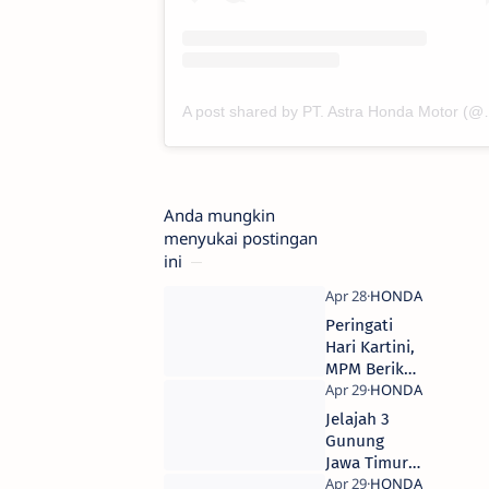
A post shared by PT.
Anda mungkin
menyukai postingan
ini
Peringati
Hari Kartini,
MPM Berikan
Tips
Perawatan
Jelajah 3
Motor Pada
Gunung
Konsumen
Jawa Timur
Millenial
Dengan