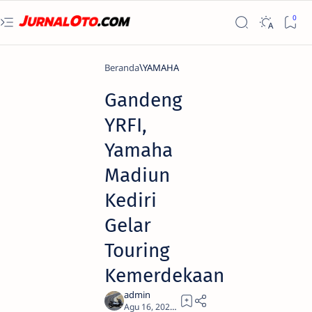
Beranda
YAMAHA
Gandeng
YRFI,
Yamaha
Madiun
Kediri
Gelar
Touring
Kemerdekaan
1