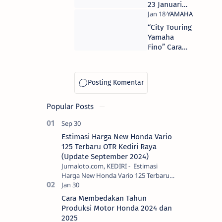
R15 Facelift
23 Januari
2017
Yamaha Rilis
Motor Baru
“City Touring
di Sentul
Yamaha
Fino” Cara
Yamaha
Jatim
Manjakan
Konsumen
Wanita
Popular Posts
Penguna
Fino
Estimasi Harga New Honda Vario
125 Terbaru OTR Kediri Raya
(Update September 2024)
Jurnaloto.com, KEDIRI - Estimasi
Harga New Honda Vario 125 Terbaru
OTR Kediri Raya (Update September
2024) Brosis sekalian, PT Astra Honda
Cara Membedakan Tahun
Motor (AH…
Produksi Motor Honda 2024 dan
2025