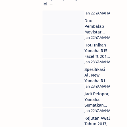
ini
Duo
Pembalap
Movistar
Yamaha Rilis
R15 Facelift
Hot! Inikah
2017
Yamaha R15
Facelift 2017
Yang Akan
Rilis Besok?
Spesifikasi
All New
Yamaha R15
2017, Power
Tembus
Jadi Pelopor,
19,04 HP
Yamaha
Sematkan
Assist &
Slipper
Kejutan Awal
Clutch Pada
Tahun 2017,