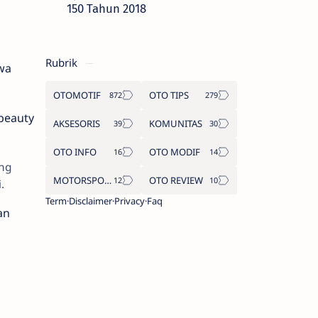
150 Tahun 2018
Rubrik
wa
OTOMOTIF
OTO TIPS
beauty
AKSESORIS
KOMUNITAS
OTO INFO
OTO MODIF
ang
MOTORSPORT
OTO REVIEW
i.
Term
Disclaimer
Privacy
Faq
an