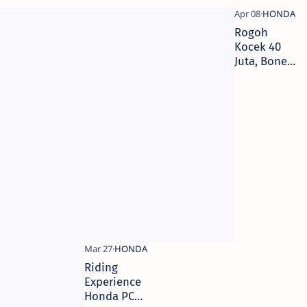
Rogoh
Kocek 40
Juta, Bonek
Surabaya
Menangkan
Lelang
ADV150
Edisi
Persebaya
Riding
Experience
Honda PCX