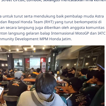
a untuk turut serta mendukung baik pembalap muda Astra
dan Repsol Honda Team (RHT) yang turut berkompetisi di
an secara langsung juga diberikan oleh anggota komunitas
ton langsung gelaran balap Internasional MotoGP dan IATC 
ommunity Development MPM Honda Jatim.