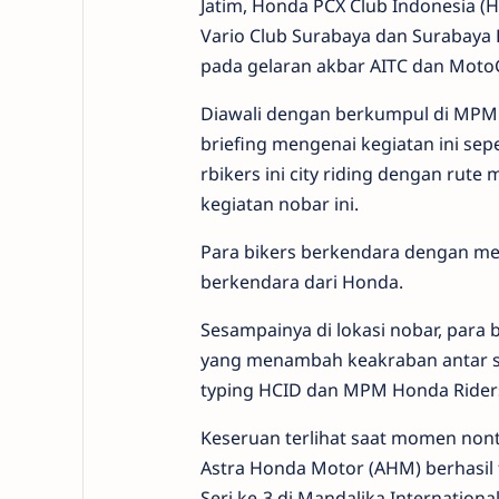
Jatim, Honda PCX Club Indonesia (
Vario Club Surabaya dan Surabay
pada gelaran akbar AITC dan MotoG
Diawali dengan berkumpul di MPM R
briefing mengenai kegiatan ini sepe
rbikers ini city riding dengan rut
kegiatan nobar ini.
Para bikers berkendara dengan me
berkendara dari Honda.
Sesampainya di lokasi nobar, para 
yang menambah keakraban antar s
typing HCID dan MPM Honda Rider
Keseruan terlihat saat momen no
Astra Honda Motor (AHM) berhasil f
Seri ke-3 di Mandalika Internation