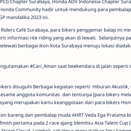
HPCI) Chapter Surabaya, Honda ADV Indonesia Chapter Sura
a Honda Community hadir untuk mendukung para pembala
P mandalika 2023 ini.
iders Café Surabaya, para bikers penggemar balap ini me
rti informasi rite riding yang akan di lewati. Selanjutnya p
e melewati berbagai ikon Kota Surabaya menuju lokasi diada
ngutamakan #Cari_Aman saat beekendara di jalan seperti 
bikers disuguhi Berbagai kegiatan seperti Hiburan Akustik
esame anggota komunitas dan tentunya [para bikers mel
syang merupakan kartu keanggotaan dari para bikers Hon
nton bareng dan pembalap muda AHRT Veda Ega Pratama b
inish pertama pada 2 race ajang Idemitsu Asia Talent Cup (
al Street Circuit, Lombok, sekaligus mencatatkan lima kem