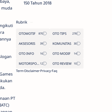
baya,
150 Tahun 2018
p muda
Rubrik
ngikuti
ara
OTOMOTIF
OTO TIPS
kannya
AKSESORIS
KOMUNITAS
OTO INFO
OTO MODIF
slogan
MOTORSPORT
OTO REVIEW
Term
Disclaimer
Privacy
Faq
, Games
akukan
da.
inaan PT
IATC)
enangan