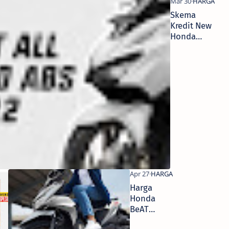
Skema
Kredit New
Honda
Vario 160
ABS, DP
Mulai 3
Jutaan,
Angsuran
900 Ribuan
Update
Harga
Harga
Honda
Honda
BeAT
BeAT
Terbaru