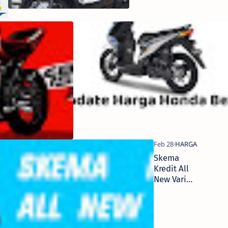
Kediri 2022
2022
Harga dan
Pilihan
Warna All
New
CBR150R
Terbaru
2022
Skema
Kredit All
New Vario
160 CBS,
DP Mulai 2
Jutaan,
Angsuran