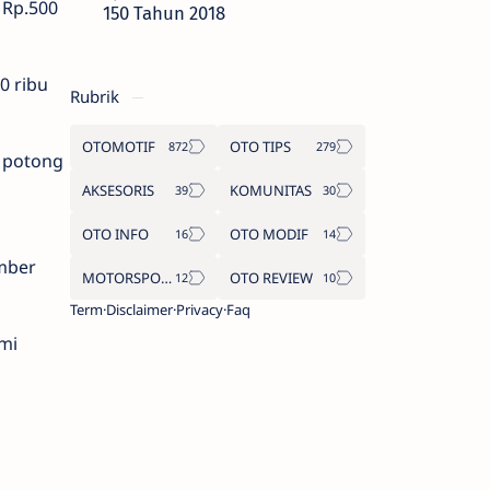
Rp.500
150 Tahun 2018
0 ribu
Rubrik
OTOMOTIF
OTO TIPS
 potong
AKSESORIS
KOMUNITAS
OTO INFO
OTO MODIF
mber
MOTORSPORT
OTO REVIEW
Term
Disclaimer
Privacy
Faq
mi