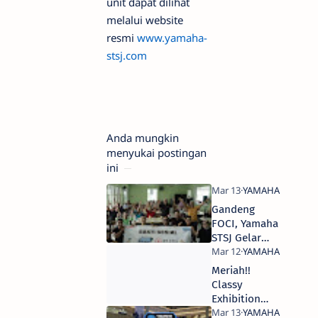
unit dapat dilihat
melalui website
resmi
www.yamaha-
stsj.com
Anda mungkin
menyukai postingan
ini
Gandeng
FOCI, Yamaha
STSJ Gelar
Bakti Sosial
di Griya
Meriah!!
Werdha
Classy
Jambangan
Exhibition
2023 Sukses