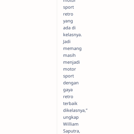
sport
retro
yang
ada di
kelasnya.
Jadi
memang
masih
menjadi
motor
sport
dengan
gaya
retro
terbaik
dikelasnya,”
ungkap
William
Saputra,