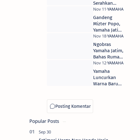
Harga 31 Juta
Serahkan
OTR Jakarta
Honda
CBR1000RR-R
Gandeng
Fireblade ke
Mizter Popo,
Konsumen
Yamaha Jatim
Berbagi Tips
Bikin Podcast
Ngobras
Yamaha Jatim,
Bahas Rumah
Berhantu
Bareng Gaduh
Yamaha
Pribadi
Luncurkan
Warna Baru
Mio M3, Harga
16 Jutaan OTR
Jakarta
Popular Posts