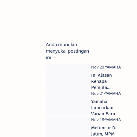
Anda mungkin
menyukai postingan
ini
Ini Alasan
Kenapa
Pemula
Motor Trail
Wajib Pakai
Yamaha
WR 155 R
Luncurkan
Varian Baru
All New NMAX
155
Meluncur Di
Connected,
Jatim, MPM