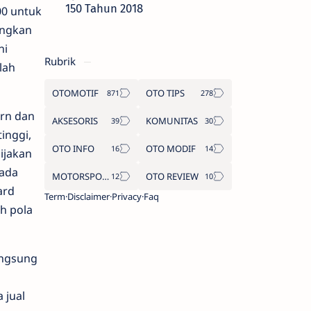
150 Tahun 2018
00 untuk
angkan
ni
Rubrik
lah
OTOMOTIF
OTO TIPS
ern dan
AKSESORIS
KOMUNITAS
inggi,
OTO INFO
OTO MODIF
ijakan
pada
MOTORSPORT
OTO REVIEW
ard
Term
Disclaimer
Privacy
Faq
h pola
angsung
 jual