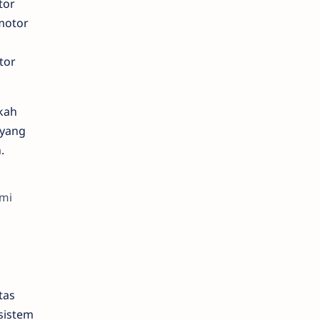
tor
 motor
tor
kah
 yang
.
ami
tas
sistem