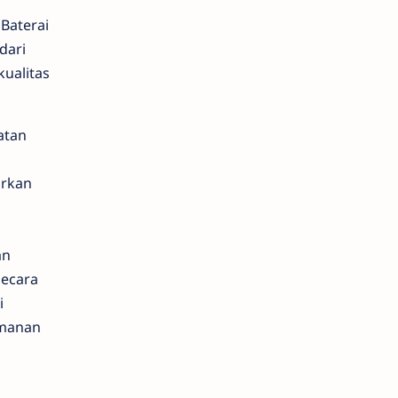
Baterai
dari
kualitas
atan
irkan
an
secara
i
amanan