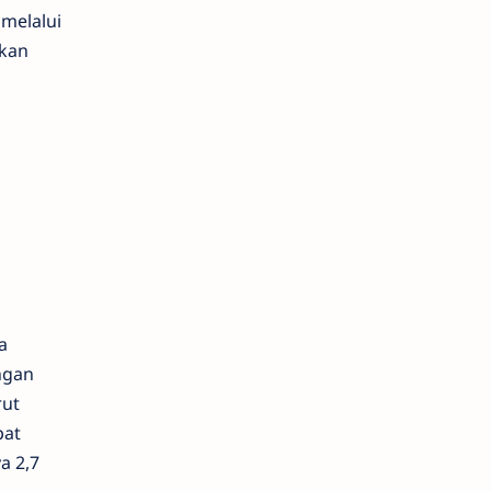
 melalui
kan
a
ngan
rut
pat
a 2,7