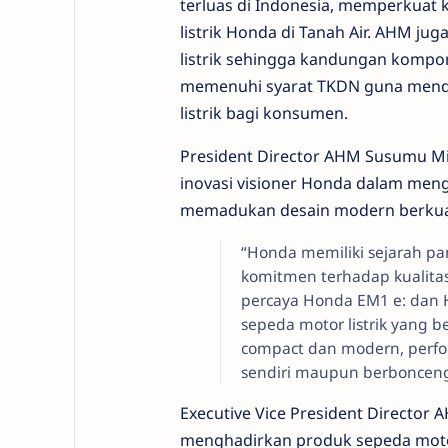
terluas di Indonesia, memperkuat k
listrik Honda di Tanah Air. AHM ju
listrik sehingga kandungan kompon
memenuhi syarat TKDN guna mend
listrik bagi konsumen.
President Director AHM Susumu Mi
inovasi visioner Honda dalam meng
memadukan desain modern berkuali
“Honda memiliki sejarah pa
komitmen terhadap kualitas
percaya Honda EM1 e: dan 
sepeda motor listrik yang 
compact dan modern, perf
sendiri maupun berboncenga
Executive Vice President Directo
menghadirkan produk sepeda motor 