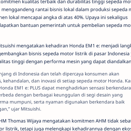
omitmen kualitas terbaik dan durabilitas tinggi sepeda mo
ga menggandeng rantai bisnis lokal dalam produksi sepeda
en lokal mencapai angka di atas 40%. Upaya ini sekaligus
apatkan bantuan pemerintah untuk pembelian sepeda mo
tsuishi mengatakan kehadiran Honda EM1 e: menjadi lang
embangkan bisnis sepeda motor listrik di pasar Indonesia
tas tinggi dengan performa mesin yang dapat diandalkan
njang di Indonesia dan telah dipercaya konsumen akan
, kehandalan, dan inovasi di setiap sepeda motor Honda. K
Honda EM1 e: PLUS dapat menghadirkan sensasi berkendara
berbeda dengan berbagai keunggulan di segi desain yang
orma mumpuni, serta nyaman digunakan berkendara baik
n,” ujar Mitsuishi.
r AHM Thomas Wijaya mengatakan komitmen AHM tidak seba
listrik, tetapi juga melengkapi kehadirannya dengan eko