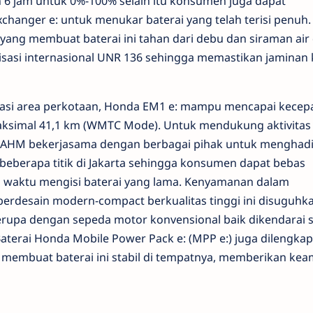
 6 jam untuk 0%-100% selain itu konsumen juga dapat
anger e: untuk menukar baterai yang telah terisi penuh. 
yang membuat baterai ini tahan dari debu dan siraman air 
risasi internasional UNR 136 sehingga memastikan jaminan 
asi area perkotaan, Honda EM1 e: mampu mencapai kecep
ksimal 41,1 km (WMTC Mode). Untuk mendukung aktivitas
, AHM bekerjasama dengan berbagai pihak untuk menghad
beberapa titik di Jakarta sehingga konsumen dapat bebas
u waktu mengisi baterai yang lama. Kenyamanan dalam
berdesain modern-compact berkualitas tinggi ini disuguhk
erupa dengan sepeda motor konvensional baik dikendarai 
erai Honda Mobile Power Pack e: (MPP e:) juga dilengkap
, membuat baterai ini stabil di tempatnya, memberikan ke