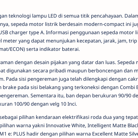
gan teknologi lampu LED di semua titik pencahayaan. Dala
a, sepeda motor listrik berdesain modern-compact ini ju
SB charger type A. Informasi penggunaan sepeda motor list
l meter yang dapat menunjukan kecepatan, jarak, jam, trip
at/ECON) serta indikator baterai.
yaman dengan desain pijakan yang datar dan luas. Sepeda 
 dapat digunakan secara pribadi maupun berboncengan dan m
. Pada sisi pengereman juga telah dilengkapi dengan cak
rake pada sisi belakang yang terkoneksi dengan Combi 
pengereman. Sementara itu, ban depan berukuran 90/90 d
kuran 100/90 dengan velg 10 Inci.
agai pilihan kendaraan elektrifikasi roda dua yang tepa
ilihan warna yakni Innovative White, Intelligent Matte Bla
1 e: PLUS hadir dengan pilihan warna Excellent Matte Silve