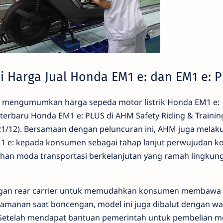
i Harga Jual Honda EM1 e: dan EM1 e: 
i mengumumkan harga sepeda motor listrik Honda EM1 e:
terbaru Honda EM1 e: PLUS di AHM Safety Riding & Trainin
21/12). Bersamaan dengan peluncuran ini, AHM juga melak
1 e: kepada konsumen sebagai tahap lanjut perwujudan 
han moda transportasi berkelanjutan yang ramah lingkung
engan rear carrier untuk memudahkan konsumen membawa
manan saat boncengan, model ini juga dibalut dengan w
er. Setelah mendapat bantuan pemerintah untuk pembelian m