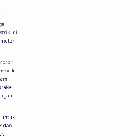
m
ga
rik ini
 meter,
motor
emiliki
ram
Brake
engan
t untuk
ck dan
r.