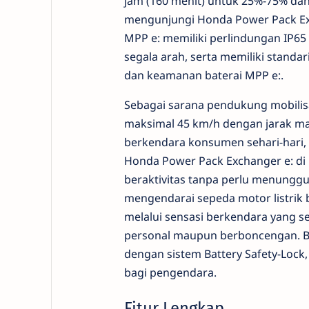
jam (160 menit) untuk 25%-75% dan
mengunjungi Honda Power Pack Exch
MPP e: memiliki perlindungan IP65 
segala arah, serta memiliki standa
dan keamanan baterai MPP e:.
Sebagai sarana pendukung mobilis
maksimal 45 km/h dengan jarak ma
berkendara konsumen sehari-hari
Honda Power Pack Exchanger e: di 
beraktivitas tanpa perlu menungg
mengendarai sepeda motor listrik 
melalui sensasi berkendara yang s
personal maupun berboncengan. Bat
dengan sistem Battery Safety-Lock
bagi pengendara.
Fitur Lengkap