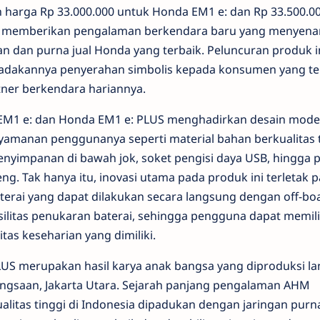
an harga Rp 33.000.000 untuk Honda EM1 e: dan Rp 33.500.0
p memberikan pengalaman berkendara baru yang menyen
 dan purna jual Honda yang terbaik. Peluncuran produk i
iadakannya penyerahan simbolis kepada konsumen yang te
tner berkendara hariannya.
a EM1 e: dan Honda EM1 e: PLUS menghadirkan desain mod
manan penggunanya seperti material bahan berkualitas t
 penyimpanan di bawah jok, soket pengisi daya USB, hingga p
. Tak hanya itu, inovasi utama pada produk ini terletak 
erai yang dapat dilakukan secara langsung dengan off-bo
silitas penukaran baterai, sehingga pengguna dapat memili
tas keseharian yang dimiliki.
US merupakan hasil karya anak bangsa yang diproduksi l
angsaan, Jakarta Utara. Sejarah panjang pengalaman AHM
itas tinggi di Indonesia dipadukan dengan jaringan purna