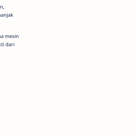
n,
nanjak
ma mesin
ti dari