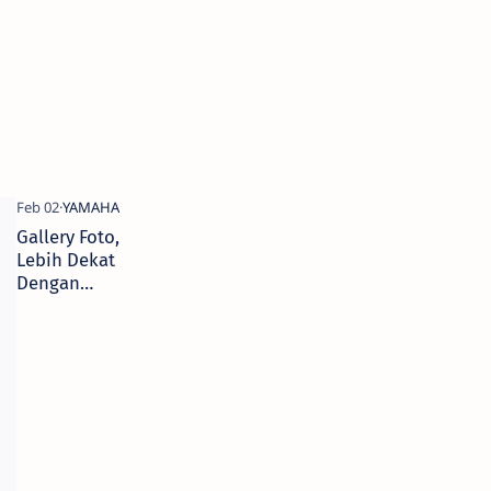
Gallery Foto,
Lebih Dekat
Dengan
Yamaha
Xabre 150.
Banderol
Shock USD
Kayaba 5-6
Jutaan saja,.