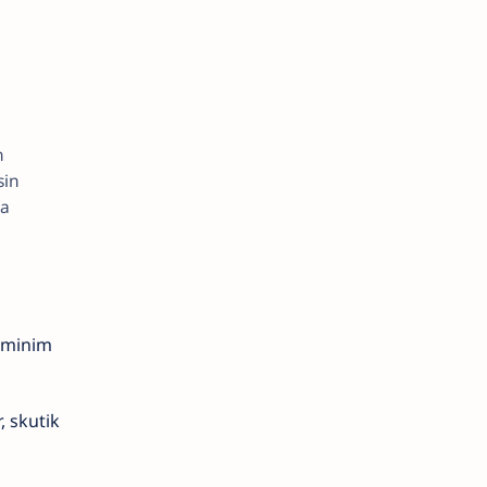
n
n
sin
ya
 minim
, skutik