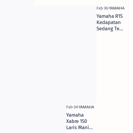
Yamaha R15
Kedapatan
Sedang Test
Jalan,
Disinyalir
Test Mesin
DOHC Bro-
sist,.
Yamaha
Xabre 150
Laris Manis,.