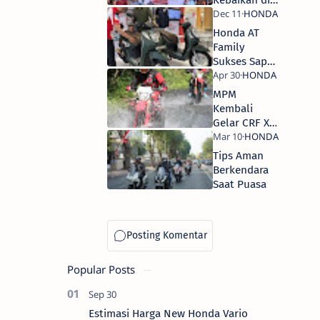
Bulan
Ramadan
Honda AT
Family
Sukses Sapa
Kota
Surabaya
MPM
Kembali
Gelar CRF X-
Pedition
East Java,
Tips Aman
Begini Cara
Berkendara
Ikutnya
Saat Puasa
Popular Posts
Estimasi Harga New Honda Vario