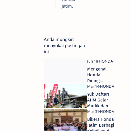
Jatim.
Anda mungkin
menyukai postingan
ini
Mengenal
Honda
Riding
Trainer
(HRT),
Yuk Daftar!
Inovasi
AHM Gelar
Pelatihan
Mudik dan
Berkendara
Balik Bareng
Aman
Honda
Bikers Honda
Jatim Berbagi
Kebaikan di