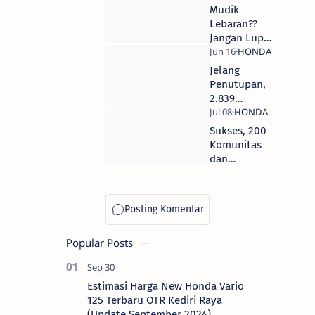
New Vario
Mudik
150 Tahun
Lebaran??
2018
Jangan Lupa
Special
Mampir di
Edition
Bale Santai
Jelang
Persebaya
Honda Jawa
Penutupan,
Timur 2018
2.839
(Madiun,
Pemudik
Probolinggo,
Sudah
Sukses, 200
Mojokerto
Mampir di
Komunitas
dan Malang)
Bale Santai
dan
Honda Jatim
konsumen
2018
Honda CRF
Nobar
MXGP 2018
Popular Posts
Estimasi Harga New Honda Vario
125 Terbaru OTR Kediri Raya
(Update September 2024)