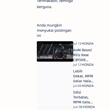
Terimakasih, semoga
berguna.
Anda mungkin
menyukai postingan
ini
AHM Resmi
Rilis New
CB150R
Facelift
Tahun 2018
Lebih
Dekat, MPM
Gelar Halal
bi Halal
Blogger dan
Edisi
Vlogger
Terbatas,
Jawa Timur
MPM Gelar
Lelang All