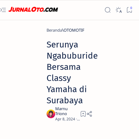
Beranda
OTOMOTIF
Serunya
Ngabuburide
Bersama
Classy
Yamaha di
Surabaya
2