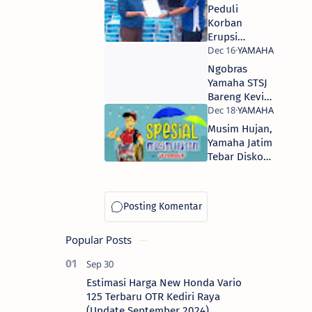
Jutaan
Peduli
Rupiah
Korban
Erupsi
Gunung
Semeru,
Ngobras
Yamaha Jatim
Yamaha STSJ
Kirim
Bareng Kevin
Bantuan
Joshua,
Bahas Topik
Musim Hujan,
Komedi
Yamaha Jatim
Tebar Diskon
Service
Popular Posts
Estimasi Harga New Honda Vario
125 Terbaru OTR Kediri Raya
(Update September 2024)