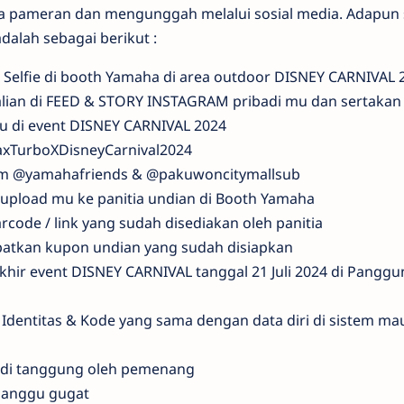
 pameran dan mengunggah melalui sosial media. Adapun 
alah sebagai berikut :
 / Selfie di booth Yamaha di area outdoor DISNEY CARNIVAL
kalian di FEED & STORY INSTAGRAM pribadi mu dan sertakan
u di event DISNEY CARNIVAL 2024
axTurboXDisneyCarnival2024
ram @yamahafriends & @pakuwoncitymallsub
l upload mu ke panitia undian di Booth Yamaha
arcode / link yang sudah disediakan oleh panitia
patkan kupon undian yang sudah disiapkan
khir event DISNEY CARNIVAL tanggal 21 Juli 2024 di Panggu
dentitas & Kode yang sama dengan data diri di sistem m
b di tanggung oleh pemenang
iganggu gugat