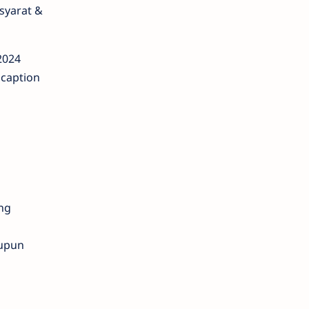
syarat &
 2024
 caption
ng
aupun