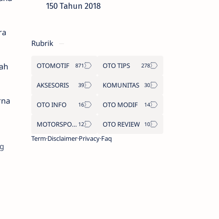
150 Tahun 2018
ra
Rubrik
lah
OTOMOTIF
OTO TIPS
AKSESORIS
KOMUNITAS
rna
OTO INFO
OTO MODIF
MOTORSPORT
OTO REVIEW
Term
Disclaimer
Privacy
Faq
ng