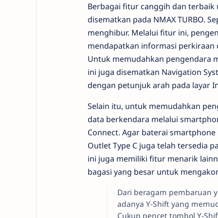
Berbagai fitur canggih dan terba
disematkan pada NMAX TURBO. Sepe
menghibur. Melalui fitur ini, pen
mendapatkan informasi perkiraan cu
Untuk memudahkan pengendara mel
ini juga disematkan Navigation Sys
dengan petunjuk arah pada layar In
Selain itu, untuk memudahkan pen
data berkendara melalui smartphon
Connect. Agar baterai smartphone p
Outlet Type C juga telah tersedia p
ini juga memiliki fitur menarik lai
bagasi yang besar untuk mengako
Dari beragam pembaruan y
adanya Y-Shift yang memud
Cukup pencet tombol Y-Shif