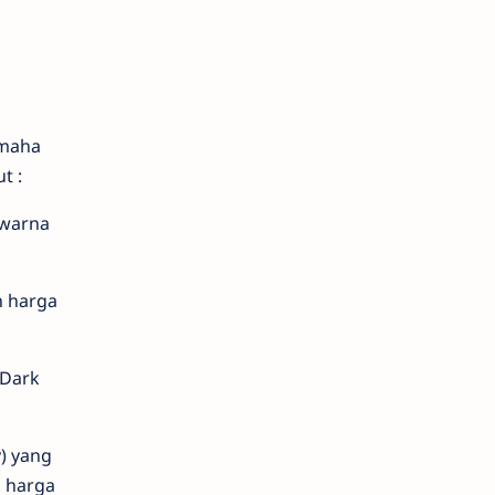
amaha
t :
 warna
n harga
 Dark
) yang
n harga