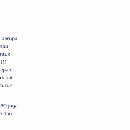
n berupa
ampu
ntuk
(1),
depan,
 dapat
enurun
RBO juga
on dan