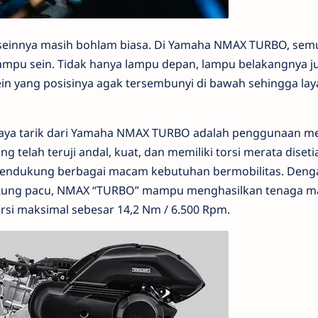
einnya masih bohlam biasa. Di Yamaha NMAX TURBO, sem
ampu sein. Tidak hanya lampu depan, lampu belakangnya j
 yang posisinya agak tersembunyi di bawah sehingga laya
aya tarik dari Yamaha NMAX TURBO adalah penggunaan me
g telah teruji andal, kuat, dan memiliki torsi merata diseti
endukung berbagai macam kebutuhan bermobilitas. Deng
ntung pacu, NMAX “TURBO” mampu menghasilkan tenaga m
rsi maksimal sebesar 14,2 Nm / 6.500 Rpm.