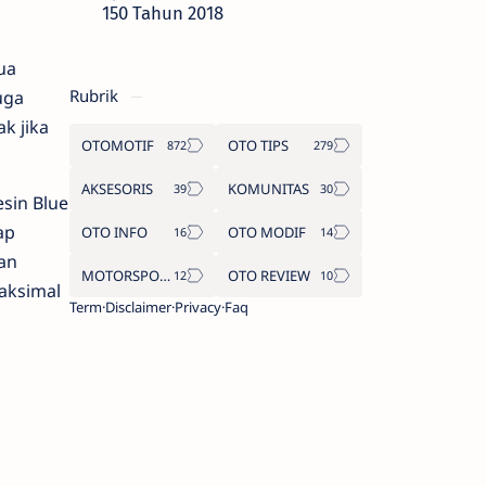
150 Tahun 2018
ua
Rubrik
uga
k jika
OTOMOTIF
OTO TIPS
AKSESORIS
KOMUNITAS
sin Blue
ap
OTO INFO
OTO MODIF
an
MOTORSPORT
OTO REVIEW
aksimal
Term
Disclaimer
Privacy
Faq