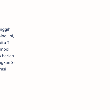
anggih
ogi ini,
itu T-
ombol
s harian
ngkan S-
rasi