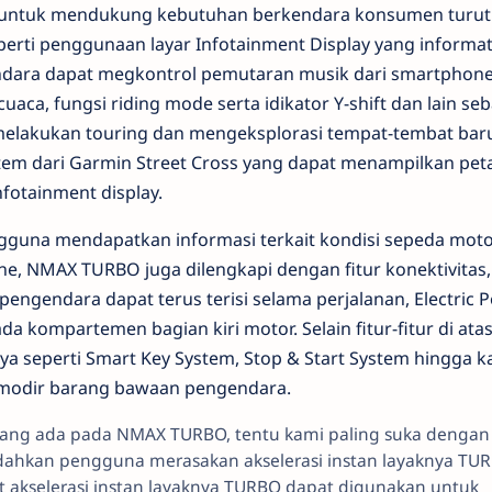
ik untuk mendukung kebutuhan berkendara konsumen turut
rti penggunaan layar Infotainment Display yang informat
gendara dapat megkontrol pemutaran musik dari smartphone
aca, fungsi riding mode serta idikator Y-shift dan lain seb
akukan touring dan mengeksplorasi tempat-tembat bar
tem dari Garmin Street Cross yang dapat menampilkan peta 
fotainment display.
gguna mendapatkan informasi terkait kondisi sepeda mot
e, NMAX TURBO juga dilengkapi dengan fitur konektivitas, 
engendara dapat terus terisi selama perjalanan, Electric 
ada kompartemen bagian kiri motor. Selain fitur-fitur di ata
nnya seperti Smart Key System, Stop & Start System hingga k
modir barang bawaan pengendara.
ang ada pada NMAX TURBO, tentu kami paling suka dengan
ahkan pengguna merasakan akselerasi instan layaknya TUR
t akselerasi instan layaknya TURBO dapat digunakan untuk