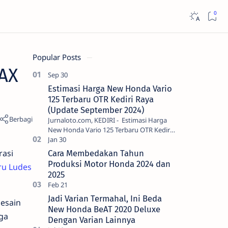
Popular Posts
AX
Estimasi Harga New Honda Vario
125 Terbaru OTR Kediri Raya
(Update September 2024)
Jurnaloto.com, KEDIRI - Estimasi Harga
New Honda Vario 125 Terbaru OTR Kediri
Raya (Update September 2024) Brosis
sekalian, PT Astra Honda Motor (AH…
rasi
Cara Membedakan Tahun
Produksi Motor Honda 2024 dan
ru Ludes
2025
Jadi Varian Termahal, Ini Beda
esain
New Honda BeAT 2020 Deluxe
ga
Dengan Varian Lainnya