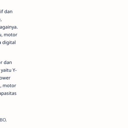
if dan
,
againya.
u, motor
digital
or dan
yaitu Y-
Power
s, motor
apasitas
BO.