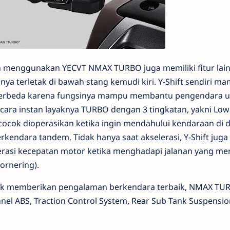
n menggunakan YECVT NMAX TURBO juga memiliki fitur lai
a terletak di bawah stang kemudi kiri. Y-Shift sendiri m
berbeda karena fungsinya mampu membantu pengendara u
ara instan layaknya TURBO dengan 3 tingkatan, yakni Low 
 cocok dioperasikan ketika ingin mendahului kendaraan di 
rkendara tandem. Tidak hanya saat akselerasi, Y-Shift juga
rasi kecepatan motor ketika menghadapi jalanan yang m
ornering).
 untuk memberikan pengalaman berkendara terbaik, NMAX TU
nel ABS, Traction Control System, Rear Sub Tank Suspensi