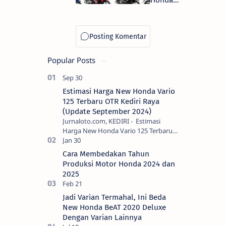
Honda
Manjakan
Kurang dari
Pemudik
Rp 20
Jutaan
Popular Posts
Estimasi Harga New Honda Vario
125 Terbaru OTR Kediri Raya
(Update September 2024)
Jurnaloto.com, KEDIRI - Estimasi
Harga New Honda Vario 125 Terbaru
OTR Kediri Raya (Update September
2024) Brosis sekalian, PT Astra Honda
Cara Membedakan Tahun
Motor (AH…
Produksi Motor Honda 2024 dan
2025
Jadi Varian Termahal, Ini Beda
New Honda BeAT 2020 Deluxe
Dengan Varian Lainnya