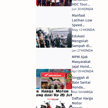
HDC Tour
Seri
Surabaya
Manfaat
Latihan Low
Speed
Balance
pada Safety
Edukasi
Riding
Mengolah
Honda
Sampah di
Bank Sampah
Binaan MPM
MPM Ajak
Honda Jatim
Masyarakat
Jajal Honda
EM1 e: di
Dalam Mall
Singgah di
Bale Santai
Honda
Saradan
Madiun,
Daftar Harga
Fasilitas
Motor
Komplit