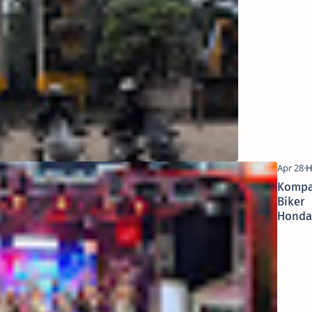
Puncak
Ekspedisi
Sunrise Of
Java
Kompa
Biker
Honda
Vario
Ramai
“Laki 
Lewat
Satmo
dan Ni