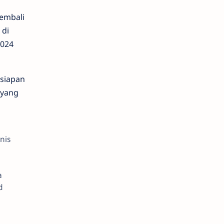
kembali
 di
2024
rsiapan
 yang
nis
a
d