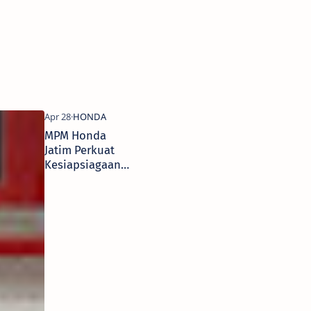
i
MPM Honda
Jatim Perkuat
Kesiapsiagaan
Karyawan Lewat
Pelatihan
Penanggulangan
Kebakaran di
MPM Sedati