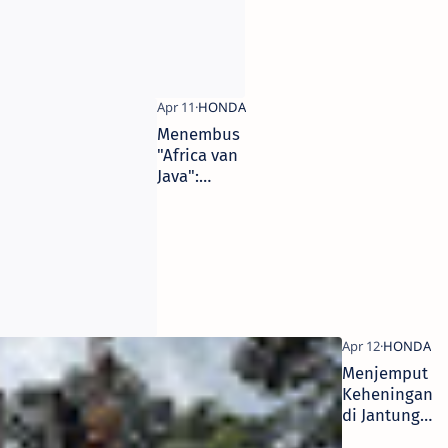
Menembus
"Africa van
Java":
Simfoni
Alam di
Jalur Timur
Menjemput
Keheningan
di Jantung
Alas Purwo: