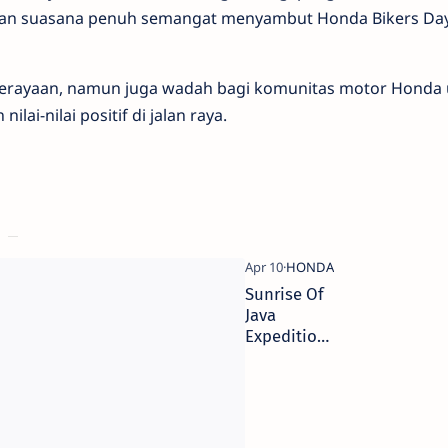
akan suasana penuh semangat menyambut Honda Bikers Da
perayaan, namun juga wadah bagi komunitas motor Honda
ai-nilai positif di jalan raya.
Sunrise Of
Java
Expedition
: Langkah
Awal
Menuju
Ujung
Timur Jawa