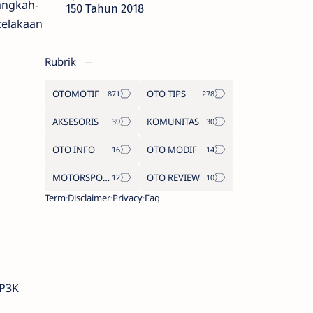
angkah-
150 Tahun 2018
celakaan
Rubrik
OTOMOTIF
OTO TIPS
AKSESORIS
KOMUNITAS
OTO INFO
OTO MODIF
MOTORSPORT
OTO REVIEW
Term
Disclaimer
Privacy
Faq
 P3K