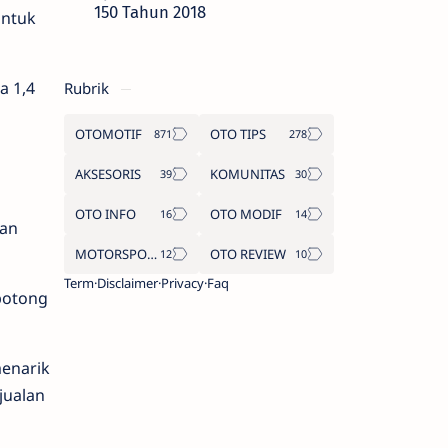
150 Tahun 2018
untuk
a 1,4
Rubrik
OTOMOTIF
OTO TIPS
AKSESORIS
KOMUNITAS
OTO INFO
OTO MODIF
ran
MOTORSPORT
OTO REVIEW
Term
Disclaimer
Privacy
Faq
potong
enarik
jualan