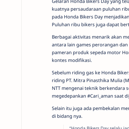
Gelaran Honda Bikers Day yang tel
kuatnya persaudaraan puluhan ribu
pada Honda Bikers Day menjadikan k
Puluhan ribu bikers juga dapat b
Berbagai aktivitas menarik akan m
antara lain games perorangan dan k
pameran produk sepeda motor Hond
kontes modifikasi.
Sebelum riding gas ke Honda Biker
riding PT. Mitra Pinasthika Mulia 
NTT mengenai teknik berkendara s
megedepankan #Cari_aman saat dij
Selain itu juga ada pembekalan 
di bidang nya.
“Honda Bikers Day selalu ja