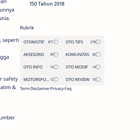
dan
150 Tahun 2018
hunnya
unia.
Rubrik
 seperti
OTOMOTIF
OTO TIPS
AKSESORIS
KOMUNITAS
ngga
OTO INFO
OTO MODIF
r safety
MOTORSPORT
OTO REVIEW
Jatim &
Term
Disclaimer
Privacy
Faq
sumber