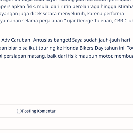
ersiapkan fisik, mulai dari rutin berolahraga hingga istirah
esayangan juga dicek secara menyeluruh, karena performa
nyamanan selama perjalanan." ujar George Tulenan, CBR Clu
T Adv Caruban "Antusias banget! Saya sudah jauh-jauh hari
an biar bisa ikut touring ke Honda Bikers Day tahun ini. To
i persiapan matang, baik dari fisik maupun motor, membua