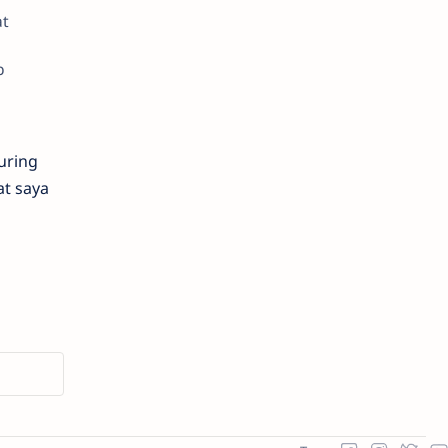
at
b
uring
t saya