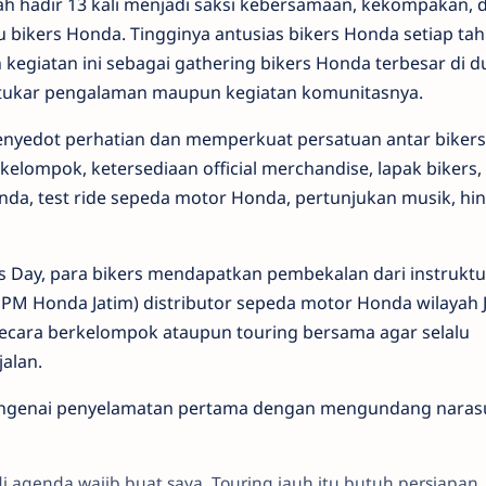
ah hadir 13 kali menjadi saksi kebersamaan, kekompakan, 
 bikers Honda. Tingginya antusias bikers Honda setiap ta
egiatan ini sebagai gathering bikers Honda terbesar di d
ertukar pengalaman maupun kegiatan komunitasnya.
enyedot perhatian dan memperkuat persatuan antar bikers,
elompok, ketersediaan official merchandise, lapak bikers,
a, test ride sepeda motor Honda, pertunjukan musik, hi
s Day, para bikers mendapatkan pembekalan dari instruktu
(MPM Honda Jatim) distributor sepeda motor Honda wilayah 
ecara berkelompok ataupun touring bersama agar selalu
alan.
mengenai penyelamatan pertama dengan mengundang nara
di agenda wajib buat saya. Touring jauh itu butuh persiapan