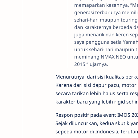
memaparkan kesannya, ”Men
generasi terbarunya memilik
sehari-hari maupun touring
dan karakternya berbeda d
juga menarik dan keren sepe
saya pengguna setia Yamaha
untuk sehari-hari maupun to
meminang NMAX NEO untuk 
2015.” ujarnya.
Menurutnya, dari sisi kualitas be
Karena dari sisi dapur pacu, moto
secara tarikan lebih halus serta re
karakter baru yang lebih rigid se
Respon positif pada event IMOS 20
Sejak diluncurkan, kedua skutik y
sepeda motor di Indonesia, teruta