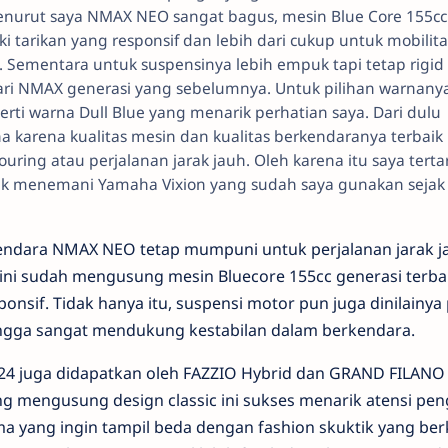
urut saya NMAX NEO sangat bagus, mesin Blue Core 155cc
i tarikan yang responsif dan lebih dari cukup untuk mobilita
. Sementara untuk suspensinya lebih empuk tapi tetap rigid
ari NMAX generasi yang sebelumnya. Untuk pilihan warnany
rti warna Dull Blue yang menarik perhatian saya. Dari dulu
 karena kualitas mesin dan kualitas berkendaranya terbaik
uring atau perjalanan jarak jauh. Oleh karena itu saya tertar
menemani Yamaha Vixion yang sudah saya gunakan sejak
rkendara NMAX NEO tetap mumpuni untuk perjalanan jarak j
r ini sudah mengusung mesin Bluecore 155cc generasi terb
sponsif. Tidak hanya itu, suspensi motor pun juga dinilainya
hingga sangat mendukung kestabilan dalam berkendara.
24 juga didapatkan oleh FAZZIO Hybrid dan GRAND FILANO 
ang mengusung design classic ini sukses menarik atensi pe
ma yang ingin tampil beda dengan fashion skuktik yang ber