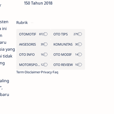
150 Tahun 2018
r
sten
Rubrik
 ini
OTOMOTIF
OTO TIPS
n
aru
AKSESORIS
KOMUNITAS
sia yang
OTO INFO
OTO MODIF
i tidak
ang
MOTORSPORT
OTO REVIEW
Term
Disclaimer
Privacy
Faq
aling
”,
 baru