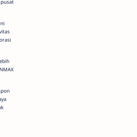
 pusat
ni
vitas
orasi
ebih
& NMAX
espon
aya
uk