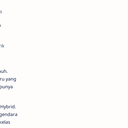
s
a
ik
auh.
aru yang
 punya
Hybrid.
ngendara
kelas