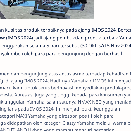
n kualitas produk terbaiknya pada ajang IMOS 2024. Berte
how (IMOS 2024) jadi ajang pembuktian produk terbaik Yama
enggarakan selama 5 hari tersebut (30 Okt s/d 5 Nov 202
nyak dibeli oleh para para pengunjung dengan berhasil
umen dan pengunjung atas antusiasme terhadap kehadiran 
. di ajang IMOS 2024. Hadirnya Yamaha di IMOS ini menjad
acu kami untuk terus berinovasi menyediakan produk-pro
nesia. Apresiasi juga yang tinggi kepada para konsumen ya
uk unggulan Yamaha, salah satunya NMAX NEO yang menjad
ling laris pada IMOS 2024. Ini menjadi bukti keunggulan
tegori MAXi Yamaha yang direspon positif oleh para
uga didapatkan oleh kategori Classy Yamaha melalui warna b
RAND FILANO Hybrid yang mampu mencuri perhatian