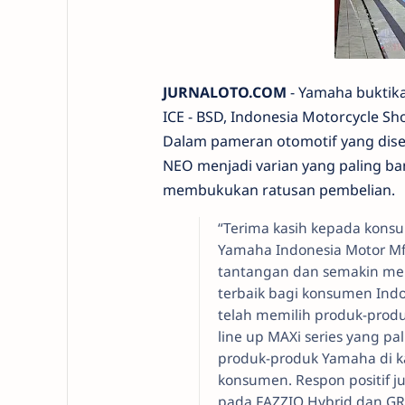
JURNALOTO.COM
- Yamaha buktika
ICE - BSD, Indonesia Motorcycle S
Dalam pameran otomotif yang disel
NEO menjadi varian yang paling ba
membukukan ratusan pembelian.
“Terima kasih kepada kons
Yamaha Indonesia Motor Mfg
tantangan dan semakin mem
terbaik bagi konsumen Indo
telah memilih produk-prod
line up MAXi series yang pa
produk-produk Yamaha di ka
konsumen. Respon positif j
pada FAZZIO Hybrid dan G