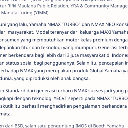
ur Rifki Maulana Public Relation, YRA & Community Manage
 Manufacturing (YIMM).
 Juni yang lalu, Yamaha NMAX ”TURBO” dan NMAX NEO konsi
ari masyarakat. Model teranyar dari keluarga MAXi Yamaha
 konsumen yang membutuhkan motor kelas premium denga
pankan fitur dan teknologi yang mumpuni. Generasi terb
tner berkendara bagi lebih dari 3 juta masyarakat di Indone
 status sosial bagi penggunanya. Selain itu, pencapaian in
 terhadap NMAX yang merupakan produk Global Yamaha y
 dunia, yang diproduksi oleh anak bangsa.
 Standard dari generasi terbaru NMAX sukses jadi yang p
lengkapi dengan teknologi YECVT seperti pada NMAX ”TURBO
kutik itu berhasil menghadirkan pengalaman berkendara
 mata.
en dari BSD, salah satu pengunjung IMOS di Booth Yamaha