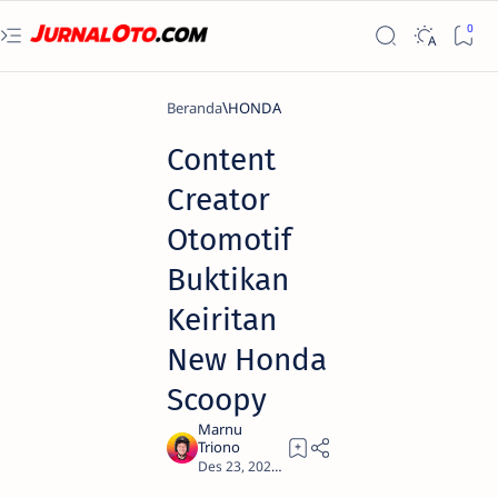
Beranda
HONDA
Content
Creator
Otomotif
Buktikan
Keiritan
New Honda
Scoopy
2