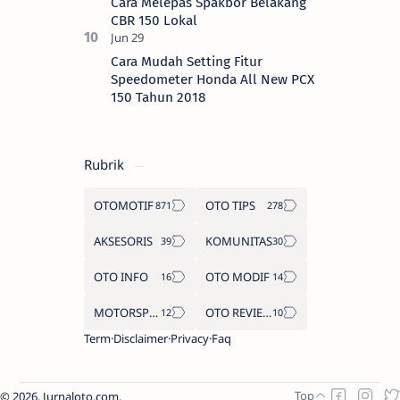
Cara Melepas Spakbor Belakang
CBR 150 Lokal
Cara Mudah Setting Fitur
Speedometer Honda All New PCX
150 Tahun 2018
Rubrik
OTOMOTIF
OTO TIPS
AKSESORIS
KOMUNITAS
OTO INFO
OTO MODIF
MOTORSPORT
OTO REVIEW
Term
Disclaimer
Privacy
Faq
2026.
Jurnaloto.com
.