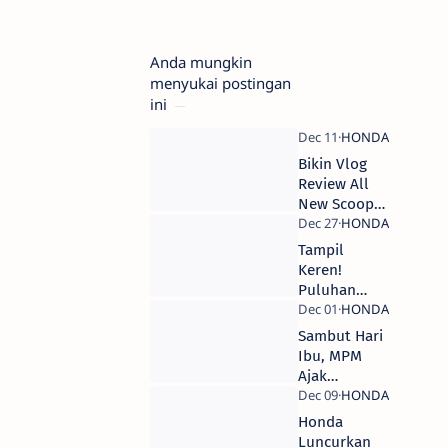
Anda mungkin
menyukai postingan
ini
Bikin Vlog
Review All
New Scoopy
Bisa
Menangin
Tampil
Banyak
Keren!
Hadiah
Puluhan
Bikers PCX
Keliling
Sambut Hari
Sidoarjo
Ibu, MPM
Ajak
Konsumen
Lomba Bikin
Honda
Video Bareng
Luncurkan