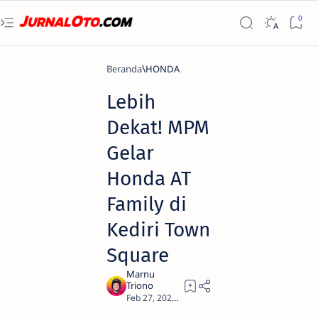
Beranda
HONDA
Lebih
Dekat! MPM
Gelar
Honda AT
Family di
Kediri Town
Square
1