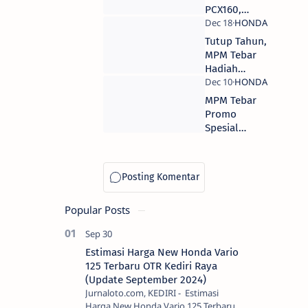
Motor Honda
PCX160,
Power &
Torsi
Tutup Tahun,
Meningkat
MPM Tebar
Hadiah
Exclusive
Untuk
MPM Tebar
Konsumen
Promo
Honda
Spesial
Pameran All
New Scoopy
di 8 Kota
Jawa Timur
Popular Posts
Estimasi Harga New Honda Vario
125 Terbaru OTR Kediri Raya
(Update September 2024)
Jurnaloto.com, KEDIRI - Estimasi
Harga New Honda Vario 125 Terbaru