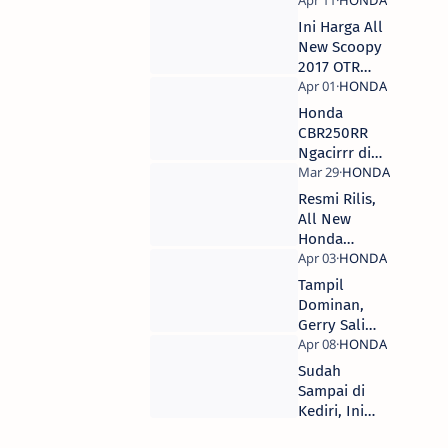
Warna dan
Spesifikasi
Ini Harga All
Honda All
New Scoopy
New Scoopy
2017 OTR
2017
Tulungagung,
Nganjuk &
​Honda
Trenggalek
CBR250RR
Ngacirrr di
Race 1, Gerry
Salim Juara
Resmi Rilis,
AP250 AARC
All New
2017
Honda
Scoopy 2017
di Banderol
Tampil
dengan
Dominan,
Harga Rp.
Gerry Salim
17,8 Juta
Kembali
(OTR Jakarta)
Juara Race
Sudah
Kedua
Sampai di
AP250 ARRC
Kediri, Ini
2017
Nih