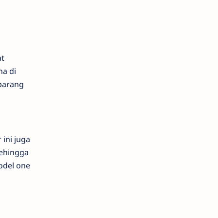
at
ha di
barang
ini juga
ehingga
odel one