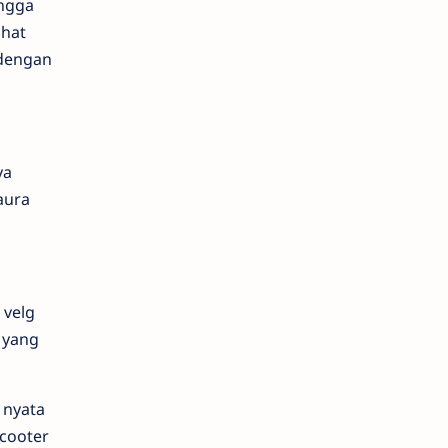
ingga
ihat
 dengan
ya
aura
 velg
 yang
 nyata
cooter