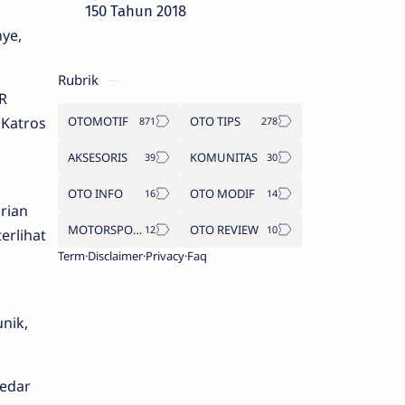
150 Tahun 2018
nye,
Rubrik
R
 Katros
OTOMOTIF
OTO TIPS
AKSESORIS
KOMUNITAS
OTO INFO
OTO MODIF
rian
MOTORSPORT
OTO REVIEW
erlihat
Term
Disclaimer
Privacy
Faq
nik,
kedar