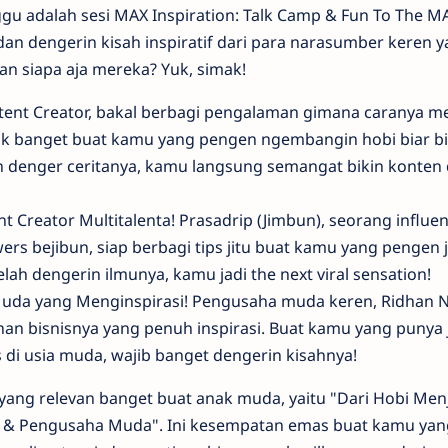
ggu adalah sesi MAX Inspiration: Talk Camp & Fun To The MA
an dengerin kisah inspiratif dari para narasumber keren 
an siapa aja mereka? Yuk, simak!
ntent Creator, bakal berbagi pengalaman gimana caranya 
ocok banget buat kamu yang pengen ngembangin hobi biar b
h denger ceritanya, kamu langsung semangat bikin konten 
nt Creator Multitalenta! Prasadrip (Jimbun), seorang influe
ers bejibun, siap berbagi tips jitu buat kamu yang pengen j
telah dengerin ilmunya, kamu jadi the next viral sensation!
uda yang Menginspirasi! Pengusaha muda keren, Ridhan N
nan bisnisnya yang penuh inspirasi. Buat kamu yang punya 
di usia muda, wajib banget dengerin kisahnya!
yang relevan banget buat anak muda, yaitu "Dari Hobi Men
or & Pengusaha Muda". Ini kesempatan emas buat kamu yan