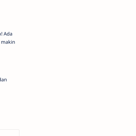
o! Ada
u makin
i
dan