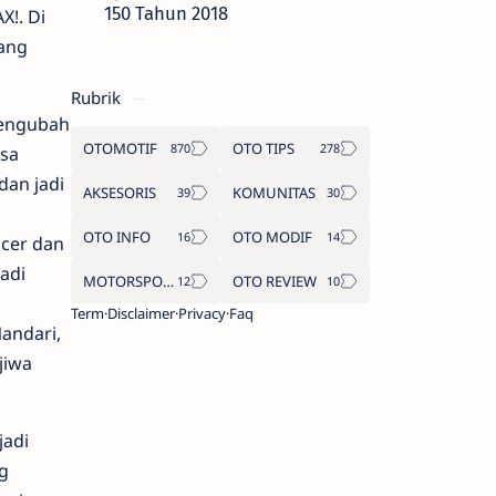
150 Tahun 2018
X!. Di
yang
Rubrik
mengubah
OTOMOTIF
OTO TIPS
isa
dan jadi
AKSESORIS
KOMUNITAS
OTO INFO
OTO MODIF
ncer dan
adi
MOTORSPORT
OTO REVIEW
Term
Disclaimer
Privacy
Faq
andari,
jiwa
jadi
g