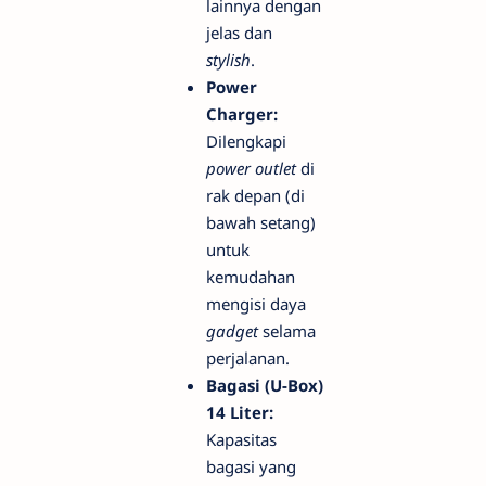
lainnya dengan
jelas dan
stylish
.
Power
Charger:
Dilengkapi
power outlet
di
rak depan (di
bawah setang)
untuk
kemudahan
mengisi daya
gadget
selama
perjalanan.
Bagasi (U-Box)
14 Liter:
Kapasitas
bagasi yang