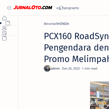
Beranda
HONDA
PCX160 RoadSync
Pengendara den
Promo Melimpa
1