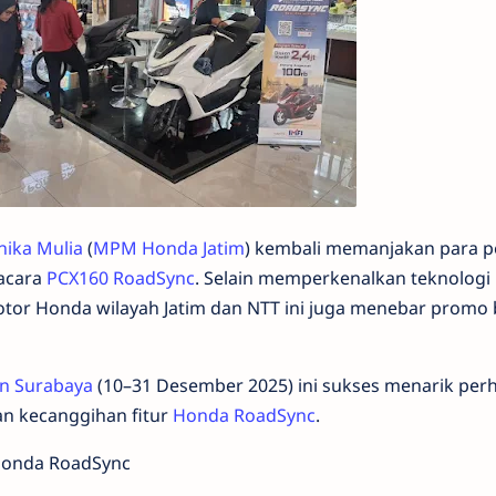
hika Mulia
(
MPM Honda Jatim
) kembali memanjakan para p
 acara
PCX160 RoadSync
. Selain memperkenalkan teknologi
motor Honda wilayah Jatim dan NTT ini juga menebar promo 
on Surabaya
(10–31 Desember 2025) ini sukses menarik perh
n kecanggihan fitur
Honda RoadSync
.
Honda RoadSync