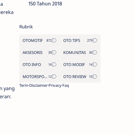
da
150 Tahun 2018
mereka
Rubrik
OTOMOTIF
OTO TIPS
AKSESORIS
KOMUNITAS
OTO INFO
OTO MODIF
MOTORSPORT
OTO REVIEW
Term
Disclaimer
Privacy
Faq
n yang
eran: