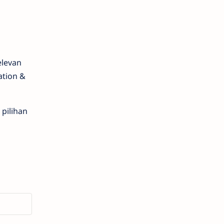
elevan
ation &
pilihan