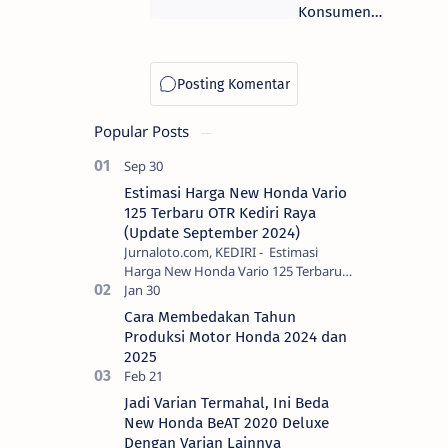
Honda
Konsumen
Loyal Honda
Popular Posts
Estimasi Harga New Honda Vario
125 Terbaru OTR Kediri Raya
(Update September 2024)
Jurnaloto.com, KEDIRI - Estimasi
Harga New Honda Vario 125 Terbaru
OTR Kediri Raya (Update September
2024) Brosis sekalian, PT Astra Honda
Cara Membedakan Tahun
Motor (AH…
Produksi Motor Honda 2024 dan
2025
Jadi Varian Termahal, Ini Beda
New Honda BeAT 2020 Deluxe
Dengan Varian Lainnya