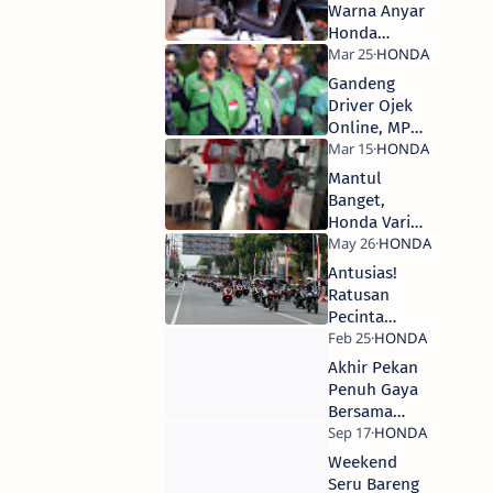
Warna Anyar
Honda
Scoopy,
Harga Mulai
Gandeng
21 Jutaan
Driver Ojek
OTR Pulau
Online, MPM
Jakarta
Honda Jatim
Gelar
Mantul
Ramadhan
Banget,
Care
Honda Vario
160
Potongan
Antusias!
Angsuran
Ratusan
Hingga 3 Kali
Pecinta
Honda PCX
Jelajah Kota
Akhir Pekan
Blitar
Penuh Gaya
Bersama
New Honda
Stylo160 dan
Weekend
Komunitas
Seru Bareng