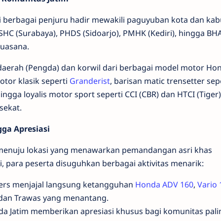
ri berbagai penjuru hadir mewakili paguyuban kota dan kab
SHC (Surabaya), PHDS (Sidoarjo), PMHK (Kediri), hingga B
uasana.
 daerah (Pengda) dan korwil dari berbagai model motor Hon
otor klasik seperti
Granderist
, barisan matic trensetter sep
ingga loyalis motor sport seperti CCI (CBR) dan HTCI (Tiger)
sekat.
gga Apresiasi
enuju lokasi yang menawarkan pemandangan asri khas
, para peserta disuguhkan berbagai aktivitas menarik:
ikers menjajal langsung ketangguhan
Honda ADV 160
,
Vario 
edan Trawas yang menantang.
Jatim memberikan apresiasi khusus bagi komunitas palin