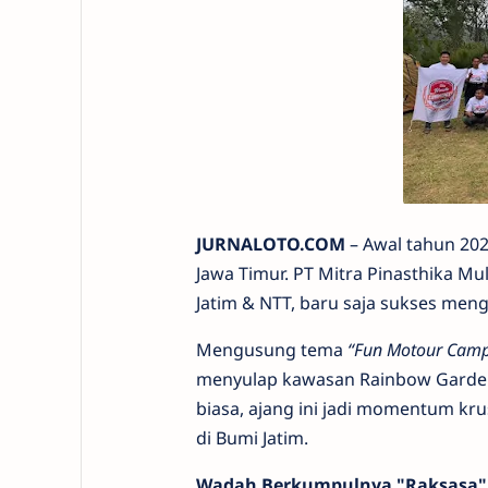
JURNALOTO.COM
– Awal tahun 202
Jawa Timur. PT Mitra Pinasthika M
Jatim & NTT, baru saja sukses meng
Mengusung tema
“Fun Motour Cam
menyulap kawasan Rainbow Gard
biasa, ajang ini jadi momentum kr
di Bumi Jatim.
Wadah Berkumpulnya "Raksasa" 