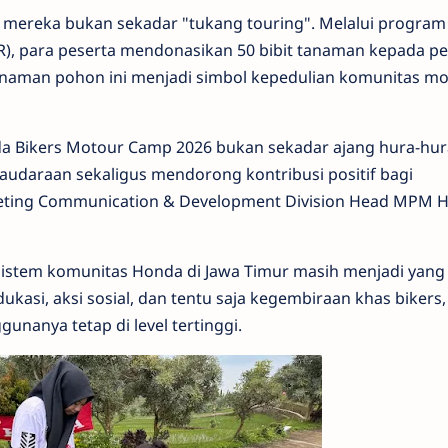
mereka bukan sekadar "tukang touring". Melalui progra
), para peserta mendonasikan 50 bibit tanaman kepada pe
anaman pohon ini menjadi simbol kepedulian komunitas mo
a Bikers Motour Camp 2026 bukan sekadar ajang hura-hura
udaraan sekaligus mendorong kontribusi positif bagi
eting Communication & Development Division Head MPM 
istem komunitas Honda di Jawa Timur masih menjadi yang 
dukasi, aksi sosial, dan tentu saja kegembiraan khas bikers
unanya tetap di level tertinggi.