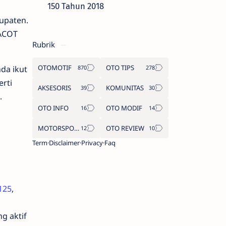
150 Tahun 2018
upaten.
HACOT
Rubrik
OTOMOTIF
OTO TIPS
da ikut
erti
AKSESORIS
KOMUNITAS
.
OTO INFO
OTO MODIF
MOTORSPORT
OTO REVIEW
Term
Disclaimer
Privacy
Faq
125
,
g aktif