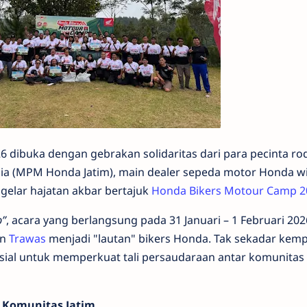
6 dibuka dengan gebrakan solidaritas dari para pecinta ro
ulia (MPM Honda Jatim), main dealer sepeda motor Honda w
gelar hajatan akbar bertajuk
Honda Bikers Motour Camp 2
p”
, acara yang berlangsung pada 31 Januari – 1 Februari 2026
en
Trawas
menjadi "lautan" bikers Honda. Tak sekadar kem
usial untuk memperkuat tali persaudaraan antar komunita
Komunitas Jatim