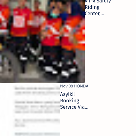
MPM Safety
Riding
Center,
Tempat
Belajar
Berkendara
Aman dan
Nyaman
Asyik!!
Booking
Service Via
Brompit
Bisa Dapat
Diskon 20
Ribu