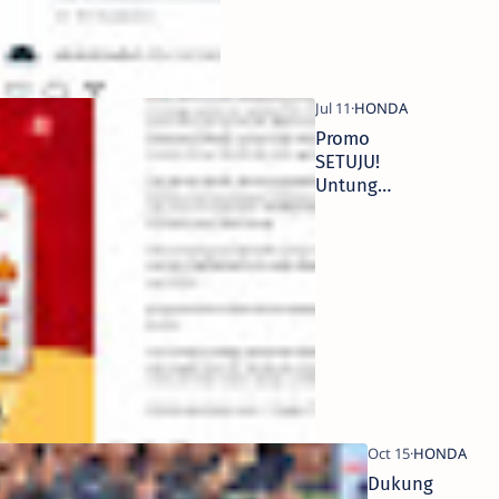
Promo
SETUJU!
Untung
Banyak
Beli Honda
BeAT atau
Scoopy di
Bulan Juli
Dukung