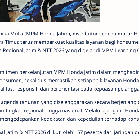
thika Mulia (MPM Honda Jatim), distributor sepeda motor 
ra Timur, terus memperkuat kualitas layanan bagi konsum
a Regional Jatim & NTT 2026 yang digelar di MPM Learning 
 komitmen berkelanjutan MPM Honda Jatim dalam menghadi
konsumen, sekaligus memastikan setiap titik layanan Hon
itas, responsif, dan berorientasi pada kepuasan pelangg
genda tahunan yang diselenggarakan secara berjenjang 
 tingkat regional hingga nasional. Melalui ajang ini, Hond
 mengedepankan kedekatan dan kepedulian terhadap kon
 Jatim & NTT 2026 diikuti oleh 157 peserta dari jaringan d