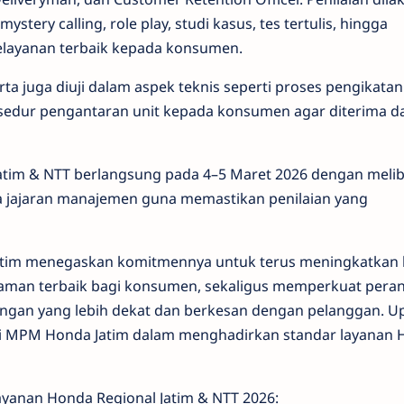
ystery calling, role play, studi kasus, tes tertulis, hingga
elayanan terbaik kepada konsumen.
ta juga diuji dalam aspek teknis seperti proses pengikata
sedur pengantaran unit kepada konsumen agar diterima d
 Jatim & NTT berlangsung pada 4–5 Maret 2026 dengan meli
ta jajaran manajemen guna memastikan penilaian yang
Jatim menegaskan komitmennya untuk terus meningkatkan k
aman terbaik bagi konsumen, sekaligus memperkuat peran
an yang lebih dekat dan berkesan dengan pelanggan. Up
usi MPM Honda Jatim dalam menghadirkan standar layanan
yanan Honda Regional Jatim & NTT 2026: