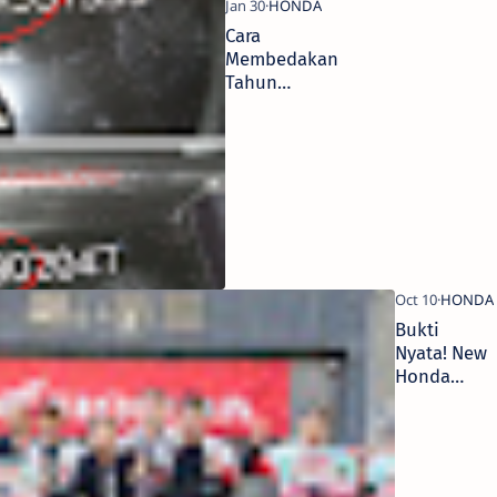
Cara
Membedakan
Tahun
Produksi
Motor Honda
2024 dan
2025
Bukti
Nyata! New
Honda
BeAT Series
Jadi Skutik
Paling Irit
dan Lincah
untuk