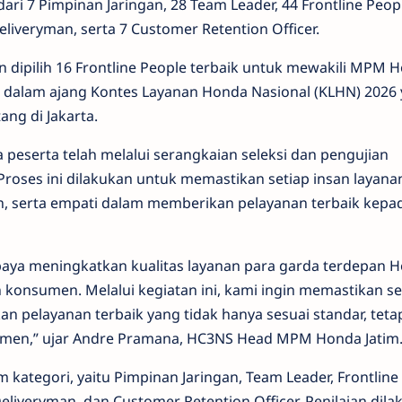
dari 7 Pimpinan Jaringan, 28 Team Leader, 44 Frontline Peopl
eliveryman, serta 7 Customer Retention Officer.
an dipilih 16 Frontline People terbaik untuk mewakili MPM 
g dalam ajang Kontes Layanan Honda Nasional (KLHN) 2026
ang di Jakarta.
 peserta telah melalui serangkaian seleksi dan pengujian
roses ini dilakukan untuk memastikan setiap insan layan
, serta empati dalam memberikan pelayanan terbaik kepa
paya meningkatkan kualitas layanan para garda terdepan 
 konsumen. Melalui kegiatan ini, kami ingin memastikan se
 pelayanan terbaik yang tidak hanya sesuai standar, tetap
en,” ujar Andre Pramana, HC3NS Head MPM Honda Jatim
kategori, yaitu Pimpinan Jaringan, Team Leader, Frontline
Deliveryman, dan Customer Retention Officer. Penilaian dil