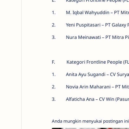
E.
Kategori Frontline People (FL
1.
M. Iqbal Wahyuddin – PT Mit
2.
Yeni Puspitasari – PT Galaxy P
3.
Nura Meinawati – PT Mitra P
F.
Kategori Frontline People (F
1.
Anita Ayu Sugandi – CV Sury
2.
Novia Arin Maharani – PT Mit
3.
Alfaticha Ana – CV Win (Pasu
Anda mungkin menyukai postingan ini