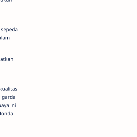
n sepeda
alam
batkan
ualitas
 garda
aya ini
 Honda