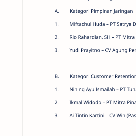
A.
Kategori Pimpinan Jaringan
1.
Miftachul Huda – PT Satrya D
2.
Rio Rahardian, SH – PT Mitra 
3.
Yudi Prayitno – CV Agung Pe
B.
Kategori Customer Retention
1.
Nining Ayu Ismailah – PT Tu
2.
Ikmal Widodo – PT Mitra Pin
3.
Ai Tintin Kartini – CV Win (P