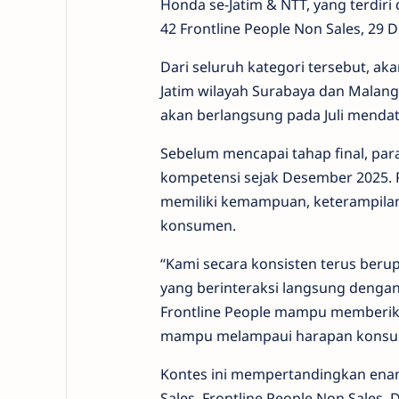
Honda se-Jatim & NTT, yang terdiri 
42 Frontline People Non Sales, 29 D
Dari seluruh kategori tersebut, ak
Jatim wilayah Surabaya dan Malan
akan berlangsung pada Juli mendat
Sebelum mencapai tahap final, para
kompetensi sejak Desember 2025. P
memiliki kemampuan, keterampilan
konsumen.
“Kami secara konsisten terus beru
yang berinteraksi langsung dengan
Frontline People mampu memberikan
mampu melampaui harapan konsum
Kontes ini mempertandingkan enam 
Sales, Frontline People Non Sales, 