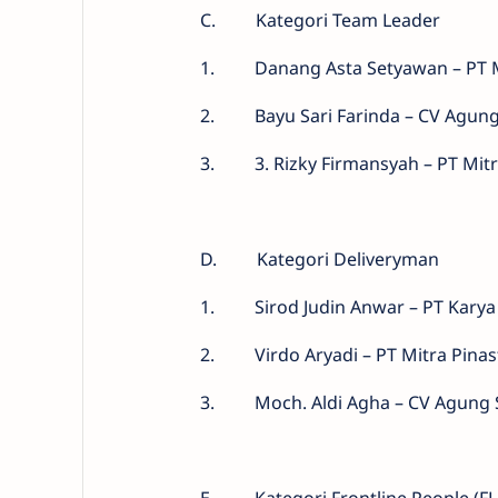
C.
Kategori Team Leader
1.
Danang Asta Setyawan – PT M
2.
Bayu Sari Farinda – CV Agun
3.
3. Rizky Firmansyah – PT Mit
D.
Kategori Deliveryman
1.
Sirod Judin Anwar – PT Kary
2.
Virdo Aryadi – PT Mitra Pina
3.
Moch. Aldi Agha – CV Agung 