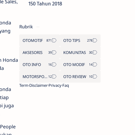
e Sales,
150 Tahun 2018
Honda
Rubrik
 yang
OTOMOTIF
OTO TIPS
AKSESORIS
KOMUNITAS
an Honda
OTO INFO
OTO MODIF
da
MOTORSPORT
OTO REVIEW
Term
Disclaimer
Privacy
Faq
Honda
tiap
i juga
.
 People
akukan