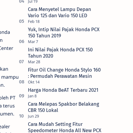
Cara Menyetel Lampu Depan
Vario 125 dan Vario 150 LED
Yuk, Intip Nilai Pajak Honda PCX
Honda
150 Tahun 2019
en
Center
Ini Nilai Pajak Honda PCX 150
Tahun 2020
rkan
Fitur Oil Change Honda Stylo 160
: Permudah Perawatan Mesin
da mampu
an.
Harga Honda BeAT Terbaru 2021
oleh PT
Cara Melepas Spakbor Belakang
a terus
CBR 150 Lokal
sumen.
Cara Mudah Setting Fitur
ealer
Speedometer Honda All New PCX