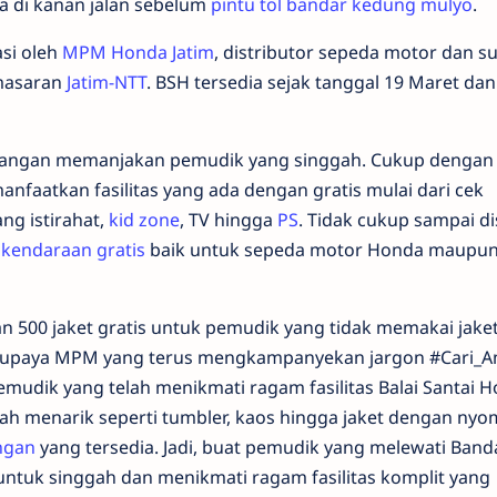
a di kanan jalan sebelum
pintu tol bandar kedung mulyo
.
asi oleh
MPM Honda Jatim
, distributor sepeda motor dan s
masaran
Jatim-NTT
. BSH tersedia sejak tanggal 19 Maret dan
a sangan memanjakan pemudik yang singgah. Cukup dengan
anfaatkan fasilitas yang ada dengan gratis mulai dari cek
ang istirahat,
kid zone
, TV hingga
PS
. Tidak cukup sampai dis
 kendaraan gratis
baik untuk sepeda motor Honda maupu
500 jaket gratis untuk pemudik yang tidak memakai jaket
an upaya MPM yang terus mengkampanyekan jargon #Cari_
pemudik yang telah menikmati ragam fasilitas Balai Santai 
 menarik seperti tumbler, kaos hingga jaket dengan nyo
ngan
yang tersedia. Jadi, buat pemudik yang melewati Band
untuk singgah dan menikmati ragam fasilitas komplit yang