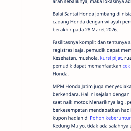
arah sebaliknya, maka lokasinya ad
Balai Santai Honda Jombang diinisi
cadang Honda dengan wilayah pe
berakhir pada 28 Maret 2026.
Fasilitasnya komplit dan tentuny
registrasi saja, pemudik dapat mem
Kesehatan, mushola,
kursi pijat
, ru
pemudik dapat memanfaatkan
cek
Honda.
MPM Honda Jatim juga menyediakan 
berkendara. Hal ini sejalan deng
saat naik motor. Menariknya lagi, 
berkesempatan mendapatkan hadiah
kupon hadiah di
Pohon keberuntu
Kedung Mulyo, tidak ada salahnya 