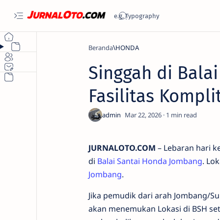
Beranda
HONDA
Singgah di Bala
Fasilitas Kompl
1
JURNALOTO.COM
– Lebaran hari k
di
Balai Santai Honda Jombang
. Lo
Jombang
.
Jika pemudik dari arah Jombang/
akan menemukan Lokasi di BSH setela