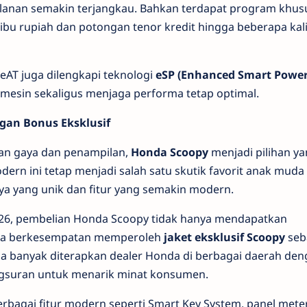
lanan semakin terjangkau. Bahkan terdapat program khus
bu rupiah dan potongan tenor kredit hingga beberapa kal
eAT juga dilengkapi teknologi
eSP (Enhanced Smart Power
mesin sekaligus menjaga performa tetap optimal.
ngan Bonus Eksklusif
n gaya dan penampilan,
Honda Scoopy
menjadi pilihan y
dern ini tetap menjadi salah satu skutik favorit anak mud
a yang unik dan fitur yang semakin modern.
6, pembelian Honda Scoopy tidak hanya mendapatkan
uga berkesempatan memperoleh
jaket eksklusif Scoopy
seb
ga banyak diterapkan dealer Honda di berbagai daerah de
gsuran untuk menarik minat konsumen.
rbagai fitur modern seperti Smart Key System, panel meter 