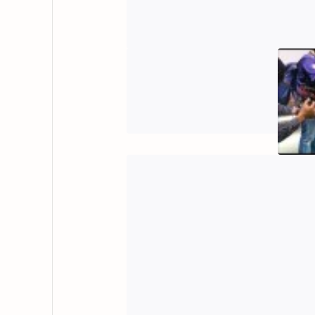
Welcom
All Ne
CBR25