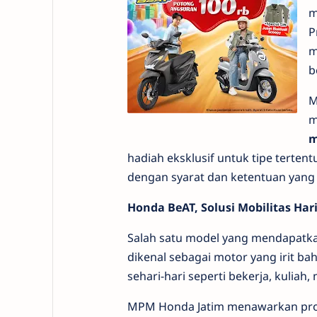
m
P
m
b
M
m
m
hadiah eksklusif untuk tipe terten
dengan syarat dan ketentuan yang 
Honda BeAT, Solusi Mobilitas Hari
Salah satu model yang mendapatk
dikenal sebagai motor yang irit bah
sehari-hari seperti bekerja, kuliah
MPM Honda Jatim menawarkan pro