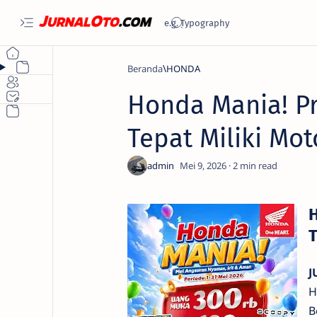
Beranda
HONDA
Honda Mania! Pr
Tepat Miliki Mo
2
H
T
J
H
B