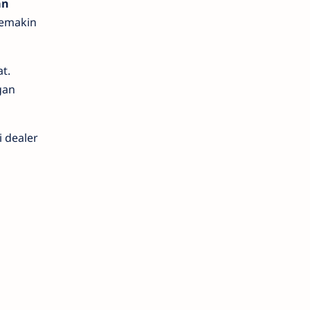
an
semakin
t.
gan
 dealer