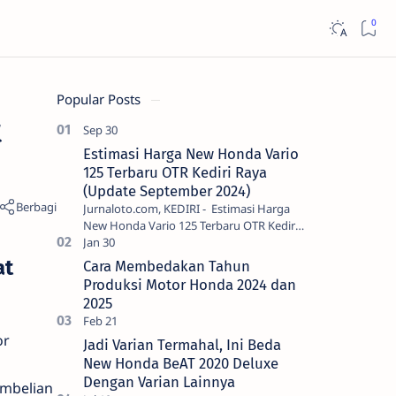
Popular Posts
t
Estimasi Harga New Honda Vario
125 Terbaru OTR Kediri Raya
(Update September 2024)
Jurnaloto.com, KEDIRI - Estimasi Harga
New Honda Vario 125 Terbaru OTR Kediri
Raya (Update September 2024) Brosis
sekalian, PT Astra Honda Motor (AH…
at
Cara Membedakan Tahun
Produksi Motor Honda 2024 dan
2025
or
Jadi Varian Termahal, Ini Beda
New Honda BeAT 2020 Deluxe
Dengan Varian Lainnya
embelian