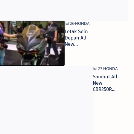
e,.
Letak Sein
w
Depan All
0RR
New
CBR250RR
Sambut All
New
CBR250RR,
Progress
Dealer
Wing
Honda
Sudah
Sampai
Kediri