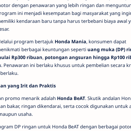
otor dengan penawaran yang lebih ringan dan menguntu
rogram ini menjadi kesempatan bagi masyarakat yang ingi
emiliki kendaraan baru tanpa harus terbebani biaya awal 
esar.
elalui program bertajuk
Honda Mania
, konsumen dapat
enikmati berbagai keuntungan seperti
uang muka (DP) r
ulai Rp300 ribuan
,
potongan angsuran hingga Rp100 ri
tu. Penawaran ini berlaku khusus untuk pembelian secara kr
berlaku.
an yang Irit dan Praktis
an promo menarik adalah
Honda BeAT
. Skutik andalan Hon
an bakar, ringan dikendarai, serta cocok digunakan untuk a
, maupun usaha.
gram DP ringan untuk Honda BeAT dengan berbagai poto