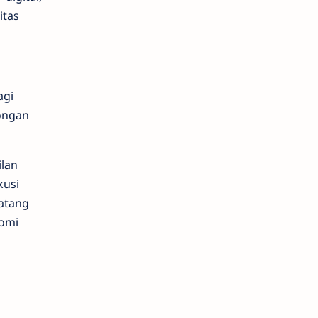
itas
agi
ongan
lan
kusi
atang
nomi