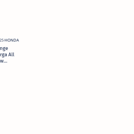
nge
rga All
ew
R250RR,
andar
jual Rp
-68 juta
Versi
S dijual
 69-74
a,