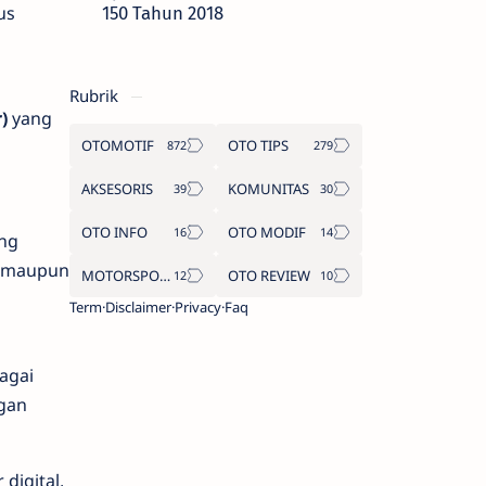
us
150 Tahun 2018
i
Rubrik
)
yang
OTOMOTIF
OTO TIPS
AKSESORIS
KOMUNITAS
OTO INFO
OTO MODIF
ang
a maupun
MOTORSPORT
OTO REVIEW
Term
Disclaimer
Privacy
Faq
agai
ngan
digital,