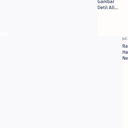
Speedometer
Gambar
CBR150R
Detil All
Facelift??
New
CBR250RR!!
Ra
Ha
N
CB
St
di
63
& 
AB
Rp
jut