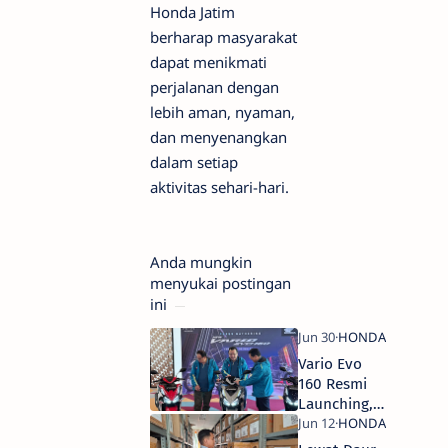
Honda Jatim
berharap masyarakat
dapat menikmati
perjalanan dengan
lebih aman, nyaman,
dan menyenangkan
dalam setiap
aktivitas sehari-hari.
Anda mungkin
menyukai postingan
ini
Vario Evo
160 Resmi
Launching,
Ini Daya
Tarik dan