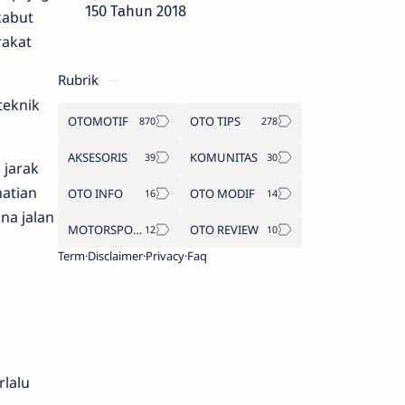
150 Tahun 2018
kabut
rakat
Rubrik
teknik
OTOMOTIF
OTO TIPS
AKSESORIS
KOMUNITAS
 jarak
atian
OTO INFO
OTO MODIF
na jalan
MOTORSPORT
OTO REVIEW
Term
Disclaimer
Privacy
Faq
rlalu