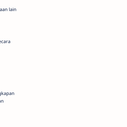
aan lain
ecara
gkapan
an