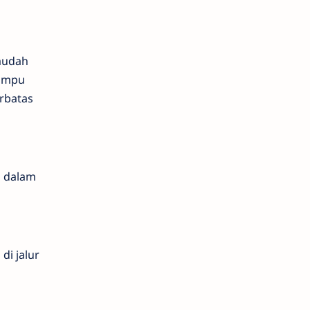
mudah
lampu
erbatas
p dalam
i jalur