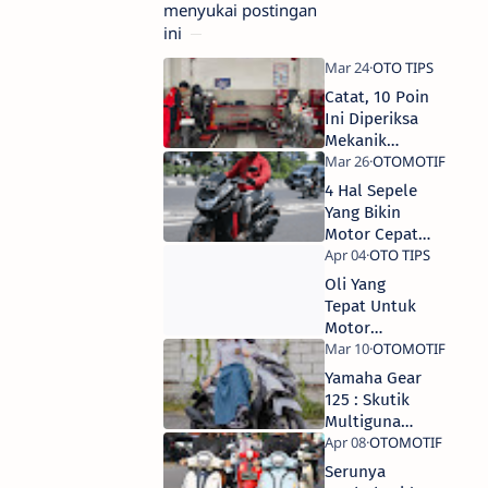
menyukai postingan
ini
Catat, 10 Poin
Ini Diperiksa
Mekanik
Yamaha
Sebelum
4 Hal Sepele
Mulai Service
Yang Bikin
Motor Cepat
Rusak
Oli Yang
Tepat Untuk
Motor
Yamaha
Yamaha Gear
125 : Skutik
Multiguna
untuk Generasi
Muda yang Aktif
Serunya