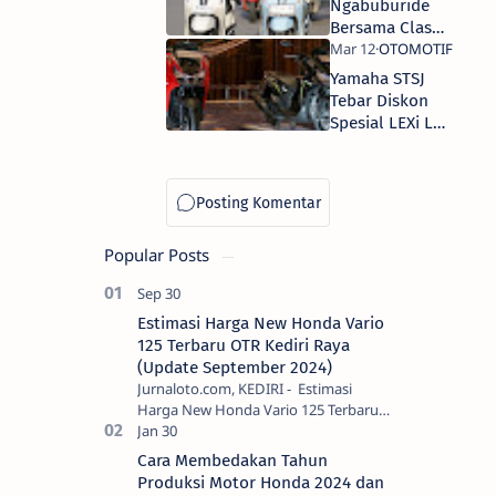
Ngabuburide
Bersama Classy
Yamaha di
Surabaya
Yamaha STSJ
Tebar Diskon
Spesial LEXi LX
155
Popular Posts
Estimasi Harga New Honda Vario
125 Terbaru OTR Kediri Raya
(Update September 2024)
Jurnaloto.com, KEDIRI - Estimasi
Harga New Honda Vario 125 Terbaru
OTR Kediri Raya (Update September
2024) Brosis sekalian, PT Astra Honda
Cara Membedakan Tahun
Motor (AH…
Produksi Motor Honda 2024 dan