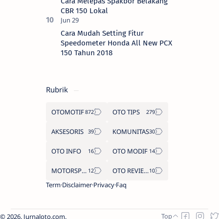
Cara Melepas Spakbor Belakang
CBR 150 Lokal
Cara Mudah Setting Fitur
Speedometer Honda All New PCX
150 Tahun 2018
Rubrik
OTOMOTIF
OTO TIPS
AKSESORIS
KOMUNITAS
OTO INFO
OTO MODIF
MOTORSPORT
OTO REVIEW
Term
Disclaimer
Privacy
Faq
2026.
Jurnaloto.com
.