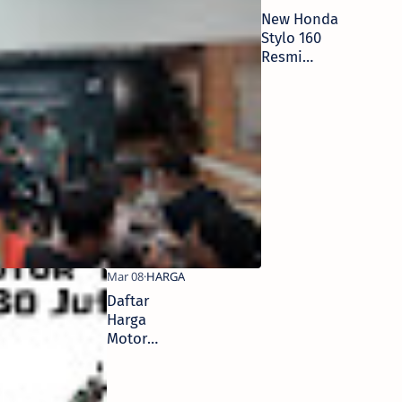
New Honda
Stylo 160
Resmi
Meluncur di
Jawa Timur,
Harga Mulai
28 Jutaan
Daftar
Harga
Motor
Honda
Kurang dari
Rp 30