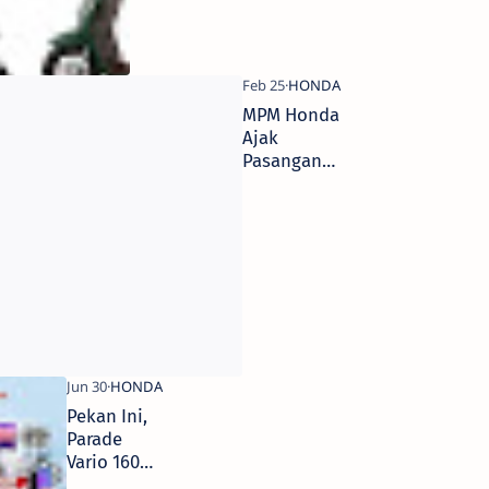
Jutaan
MPM Honda
Ajak
Pasangan
Jurnalis
#Cari_Aman
Saat
Berkendara.
Pekan Ini,
Parade
Vario 160
Sapa Kota