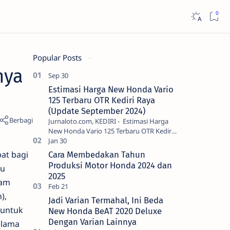
Popular Posts
nya
Estimasi Harga New Honda Vario
125 Terbaru OTR Kediri Raya
(Update September 2024)
Jurnaloto.com, KEDIRI - Estimasi Harga
New Honda Vario 125 Terbaru OTR Kediri
Raya (Update September 2024) Brosis
sekalian, PT Astra Honda Motor (AH…
at bagi
Cara Membedakan Tahun
Produksi Motor Honda 2024 dan
ru
2025
ram
),
Jadi Varian Termahal, Ini Beda
 untuk
New Honda BeAT 2020 Deluxe
Dengan Varian Lainnya
elama