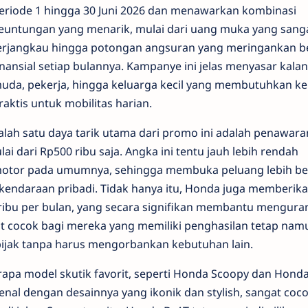
eriode 1 hingga 30 Juni 2026 dan menawarkan kombinasi
euntungan yang menarik, mulai dari uang muka yang sang
erjangkau hingga potongan angsuran yang meringankan 
inansial setiap bulannya. Kampanye ini jelas menyasar kala
uda, pekerja, hingga keluarga kecil yang membutuhkan k
raktis untuk mobilitas harian.
alah satu daya tarik utama dari promo ini adalah penawar
i dari Rp500 ribu saja. Angka ini tentu jauh lebih rendah
motor pada umumnya, sehingga membuka peluang lebih be
kendaraan pribadi. Tidak hanya itu, Honda juga memberik
ibu per bulan, yang secara signifikan membantu menguran
at cocok bagi mereka yang memiliki penghasilan tetap nam
bijak tanpa harus mengorbankan kebutuhan lain.
rapa model skutik favorit, seperti Honda Scoopy dan Hond
enal dengan desainnya yang ikonik dan stylish, sangat coc