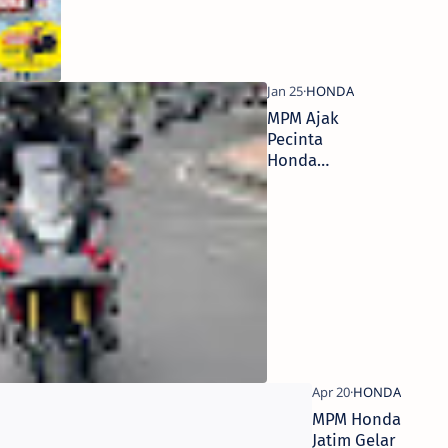
Kediri
MPM Ajak
Pecinta
Honda
CB150X
Rolling City
Bersama di
Kota
Pahlawan
MPM Honda
Jatim Gelar