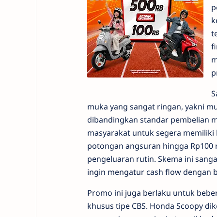
p
k
t
f
m
p
S
muka yang sangat ringan, yakni mula
dibandingkan standar pembelian 
masyarakat untuk segera memiliki 
potongan angsuran hingga Rp100 r
pengeluaran rutin. Skema ini sang
ingin mengatur cash flow dengan 
Promo ini juga berlaku untuk bebe
khusus tipe CBS. Honda Scoopy dik