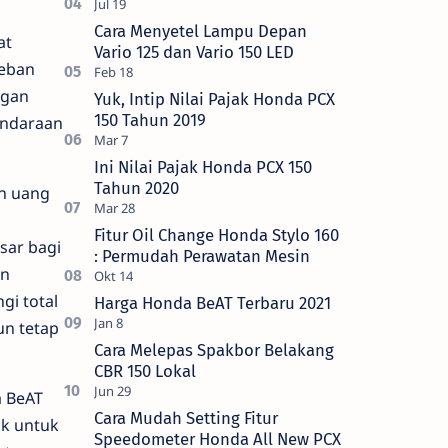
Cara Menyetel Lampu Depan
at
Vario 125 dan Vario 150 LED
beban
ngan
Yuk, Intip Nilai Pajak Honda PCX
150 Tahun 2019
endaraan
Ini Nilai Pajak Honda PCX 150
Tahun 2020
an uang
Fitur Oil Change Honda Stylo 160
sar bagi
: Permudah Perawatan Mesin
an
gi total
Harga Honda BeAT Terbaru 2021
un tetap
Cara Melepas Spakbor Belakang
CBR 150 Lokal
a BeAT
Cara Mudah Setting Fitur
ok untuk
Speedometer Honda All New PCX