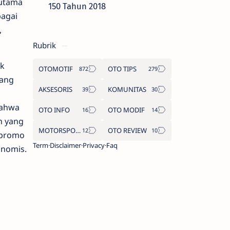
 utama
150 Tahun 2018
bagai
,
Rubrik
uk
OTOMOTIF
OTO TIPS
uang
AKSESORIS
KOMUNITAS
bahwa
OTO INFO
OTO MODIF
n yang
MOTORSPORT
OTO REVIEW
 promo
Term
Disclaimer
Privacy
Faq
onomis.