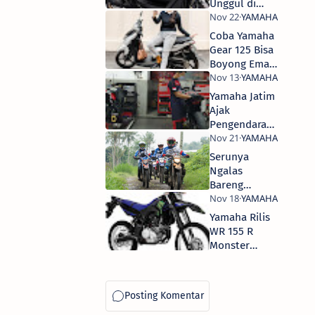
Unggul di
GridOto
Award 2021
Coba Yamaha
Gear 125 Bisa
Boyong Emas
Jutaan Rupiah
Yamaha Jatim
Ajak
Pengendara
Rutin Rawat
Motor
Serunya
Ngalas
Bareng
Yamaha
WR155R
Yamaha Rilis
WR 155 R
Monster
Energy
Yamaha
Racing, Harga
38 Jutaan